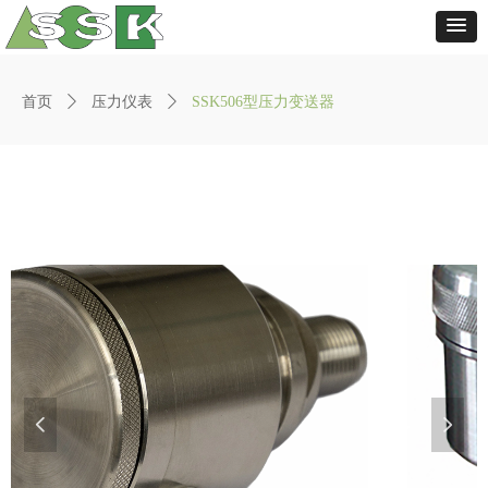
首页
ꄲ
压力仪表
ꄲ
SSK506型压力变送器
넳
넲